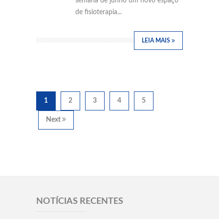
semana de junho um novo espaço
de fisioterapia...
LEIA MAIS
1
2
3
4
5
Next
NOTÍCIAS RECENTES