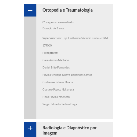
Ortopedia e Traumatologia
01 vaga com acesso direto.
Duração de 3 anos.
Supervisor:
Prof. Esp. Guilherme Silveira Duarte – CRM
174060
Preceptores:
Caue Arroyo Machado
Daniel Brito Fernandes
Flávio Henrique Nuevo Benez dos Santos
Guilherme Silveira Duarte
Gustavo Pazoto Nakamura
Hélio Flávio Franciscon
Sergio Eduardo Tardivo Fraga
Radiologia e Diagnóstico por
Imagem