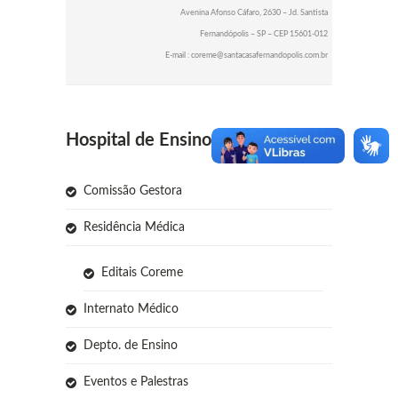
Avenina Afonso Cáfaro, 2630 – Jd. Santista
Fernandópolis – SP – CEP 15601-012
E-mail : coreme@santacasafernandopolis.com.br
Hospital de Ensino
Comissão Gestora
Residência Médica
Editais Coreme
Internato Médico
Depto. de Ensino
Eventos e Palestras