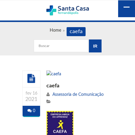
Home
caefa
caefa
fev 16
Assessoria de Comunicação
2021
0