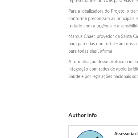
representantes do OAB para Elas e eq
Para a idealizadora do Projeto, o tr
conforme preconizam as principais le
tratado com a urgência e a sensibili
Marcus Chaer, provedor da Santa Cas
para parcerias que fortaleçam nossa
para todas elas”, afirma
A formalização desse protocolo incl
integração com redes de apoio juríd
Saúde e por legislações nacionais so
Author Info
Assessoria 