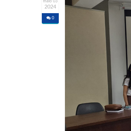
maio 03
2024
0