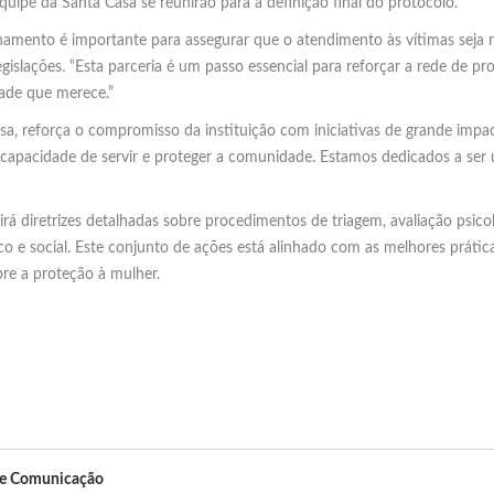
uipe da Santa Casa se reunirão para a definição final do protocolo.
einamento é importante para assegurar que o atendimento às vítimas seja 
gislações. “Esta parceria é um passo essencial para reforçar a rede de p
dade que merece.”
a, reforça o compromisso da instituição com iniciativas de grande impac
 capacidade de servir e proteger a comunidade. Estamos dedicados a ser
uirá diretrizes detalhadas sobre procedimentos de triagem, avaliação ps
ico e social. Este conjunto de ações está alinhado com as melhores prát
bre a proteção à mulher.
de Comunicação