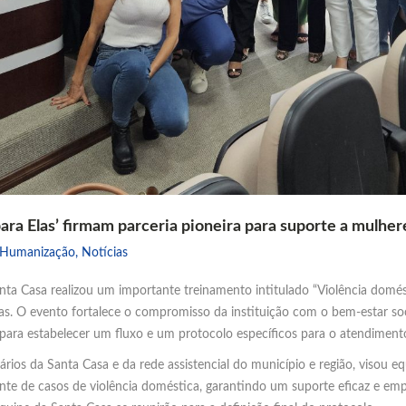
ra Elas’ firmam parceria pioneira para suporte a mulher
Humanização
,
Notícias
anta Casa realizou um importante treinamento intitulado “Violência domés
s. O evento fortalece o compromisso da instituição com o bem-estar soc
 para estabelecer um fluxo e um protocolo específicos para o atendimento
rios da Santa Casa e da rede assistencial do município e região, visou e
diante de casos de violência doméstica, garantindo um suporte eficaz e e