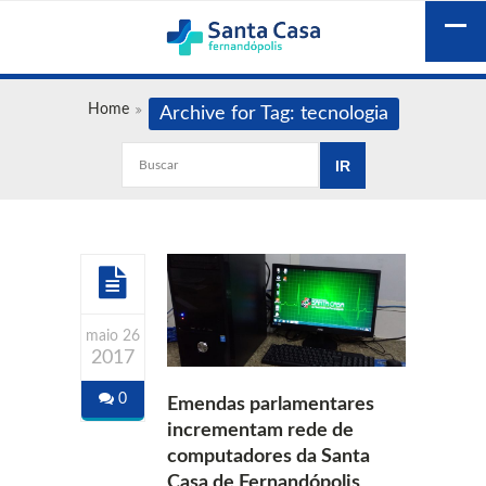
Home
Archive for Tag: tecnologia
maio 26
2017
0
Emendas parlamentares
incrementam rede de
computadores da Santa
Casa de Fernandópolis