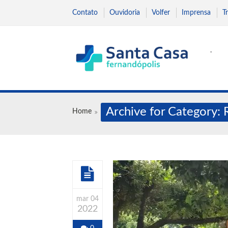
Contato
Ouvidoria
Volfer
Imprensa
T
.
Archive for Category: 
Home
mar 04
2022