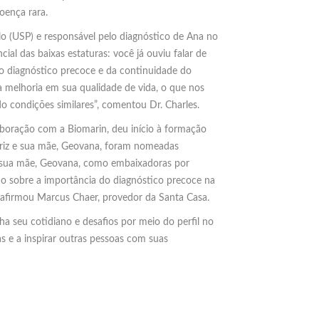
oença rara.
o (USP) e responsável pelo diagnóstico de Ana no
ial das baixas estaturas: você já ouviu falar de
do diagnóstico precoce e da continuidade do
a melhoria em sua qualidade de vida, o que nos
o condições similares”, comentou Dr. Charles.
boração com a Biomarin, deu início à formação
atriz e sua mãe, Geovana, foram nomeadas
 e sua mãe, Geovana, como embaixadoras por
ção sobre a importância do diagnóstico precoce na
 afirmou Marcus Chaer, provedor da Santa Casa.
ha seu cotidiano e desafios por meio do perfil no
as e a inspirar outras pessoas com suas