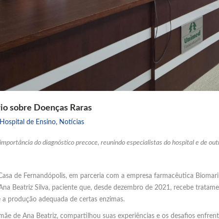
ário sobre Doenças Raras
Hospital de Ensino
,
Notícias
mportância do diagnóstico precoce, reunindo especialistas do hospital e de outr
a Casa de Fernandópolis, em parceria com a empresa farmacêutica Biomarin
e Ana Beatriz Silva, paciente que, desde dezembro de 2021, recebe trata
 a produção adequada de certas enzimas.
 mãe de Ana Beatriz, compartilhou suas experiências e os desafios enf