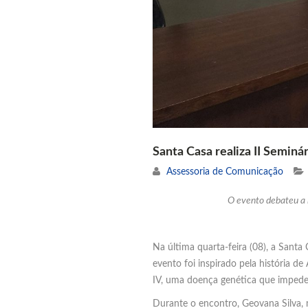
Santa Casa realiza II Semin
Assessoria de Comunicação
O evento debateu a i
Na última quarta-feira (08), a Sant
evento foi inspirado pela história d
IV, uma doença genética que impede
Durante o encontro, Geovana Silva,