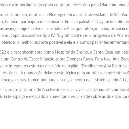
 diário e a importância do apoio contínuo necessário para lidar com uma d
rques Lourenço, doutor em Neurogenética pela Universidade de São Paul
to, também participou do seminário. Em sua palestra “Diagnóstico diferenc
 os avanços significativos na saúde de Ana, que reforçam a importância 
a mucopolissacaridose tipo IV. “É gratificante ver o progresso de Ana e 
oferecer o melhor suporte possível a ela e a outros pacientes enfrentand
022 e o reconhecimento como Hospital de Ensino, a Santa Casa, em cola
 de um Centro de Especialização sobre Doenças Raras. Para isso, Ana Be
zar e integrar os esforços de saúde na região. “Escolhemos Ana Beatriz
e resiliência. A nomeação delas é estratégica para ampliar a conscientiza
doenças raras, fomentando maior engajamento na assistência primária”,
is sobre a história de Ana Beatriz e suas vivências diárias, ela compartil
a
. Este espaço é dedicado a aumentar a visibilidade sobre as doenças rar