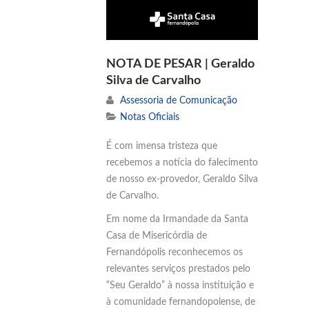
NOTA DE PESAR | Geraldo
Silva de Carvalho
Assessoria de Comunicação
Notas Oficiais
É com imensa tristeza que
recebemos a notícia do falecimento
de nosso ex-provedor, Geraldo Silva
de Carvalho.
Em nome da Irmandade da Santa
Casa de Misericórdia de
Fernandópolis reconhecemos os
relevantes serviços prestados pelo
“Seu Geraldo” à nossa instituição e
à comunidade fernandopolense, de