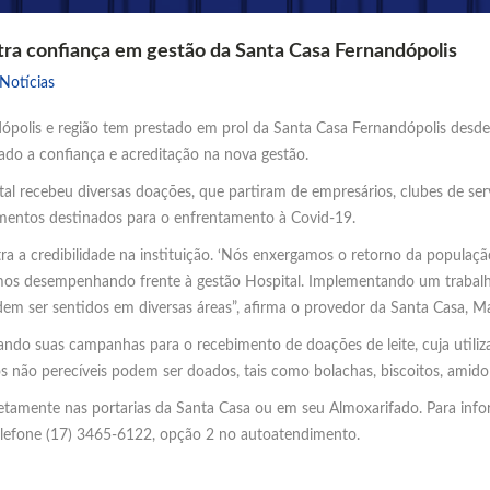
ra confiança em gestão da Santa Casa Fernandópolis
Notícias
polis e região tem prestado em prol da Santa Casa Fernandópolis desde o
do a confiança e acreditação na nova gestão.
tal recebeu diversas doações, que partiram de empresários, clubes de ser
amentos destinados para o enfrentamento à Covid-19.
 a credibilidade na instituição. ‘Nós enxergamos o retorno da populaç
os desempenhando frente à gestão Hospital. Implementando um trabalho 
dem ser sentidos em diversas áreas”, afirma o provedor da Santa Casa, M
nando suas campanhas para o recebimento de doações de leite, cuja utili
tos não perecíveis podem ser doados, tais como bolachas, biscoitos, amido
tamente nas portarias da Santa Casa ou em seu Almoxarifado. Para info
elefone (17) 3465-6122, opção 2 no autoatendimento.