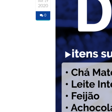
out 19
2020
0