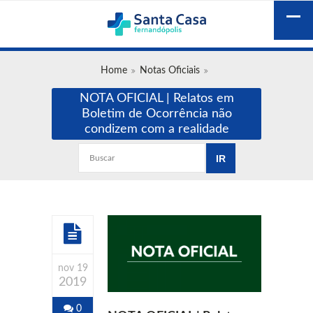
Home
Notas Oficiais
NOTA OFICIAL | Relatos em
Boletim de Ocorrência não
condizem com a realidade
nov 19
2019
0