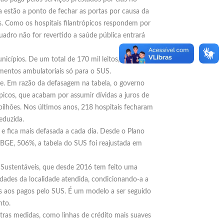
 estão a ponto de fechar as portas por causa da
os. Como os hospitais filantrópicos respondem por
dro não for revertido a saúde pública entrará
icípios. De um total de 170 mil leitos, 126 mil
mentos ambulatoriais só para o SUS.
te. Em razão da defasagem na tabela, o governo
picos, que acabam por assumir dívidas a juros de
bilhões. Nos últimos anos, 218 hospitais fecharam
eduzida.
s e fica mais defasada a cada dia. Desde o Plano
BGE, 506%, a tabela do SUS foi reajustada em
 Sustentáveis, que desde 2016 tem feito uma
idades da localidade atendida, condicionando-a a
es aos pagos pelo SUS. É um modelo a ser seguido
nto.
tras medidas, como linhas de crédito mais suaves