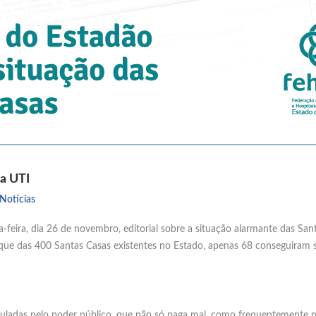
na UTI
Notícias
a-feira, dia 26 de novembro, editorial sobre a situação alarmante das Sant
 que das 400 Santas Casas existentes no Estado, apenas 68 conseguiram 
uladas pelo poder público, que não só paga mal, como frequentemente nã