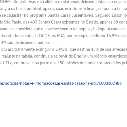
DES, são paliativas e só aliviam os sintomas, deixando intacta a orige
ngra os hospitais filantrópicos, suas estruturas e finanças foram a tal
 de se cadastrar no programa Santas Casas Sustentáveis. Segundo Edson R
de São Paulo, das 400 Santas Casas existentes no Estado, apenas 68 con
uando se considera que o envelhecimento da população imporá cada vez 
ndo estudo recente da OCDE, os EUA, por exemplo, dedicam 16,9% do seu
s 4% são de dispêndio público.
cidiu arbitrariamente extinguir o DPVAT, que destina 45% de sua arreca
reajuste na tabela, continua a se ouvir de Brasília um silêncio ensurdeced
a UTI e, em breve, boa parte dos 150 milhões de brasileiros atendidos p
br/noticias/notas-e-
informacoes,as-santas-casas-
na-uti,70003102486