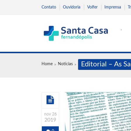
Contato
Ouvidoria
Volfer
Imprensa
T
.
Editorial – As S
Home
Notícias
nov 26
2019