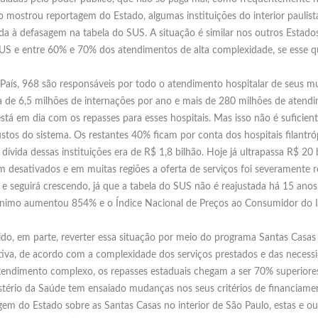
mostrou reportagem do Estado, algumas instituições do interior paulista
liada à defasagem na tabela do SUS. A situação é similar nos outros Estad
S e entre 60% e 70% dos atendimentos de alta complexidade, se esse qua
 País, 968 são responsáveis por todo o atendimento hospitalar de seus mun
 de 6,5 milhões de internações por ano e mais de 280 milhões de atendi
stá em dia com os repasses para esses hospitais. Mas isso não é suficien
tos do sistema. Os restantes 40% ficam por conta dos hospitais filantró
vida dessas instituições era de R$ 1,8 bilhão. Hoje já ultrapassa R$ 20 
ram desativados e em muitas regiões a oferta de serviços foi severamente r
o, e seguirá crescendo, já que a tabela do SUS não é reajustada há 15 ano
mínimo aumentou 854% e o Índice Nacional de Preços ao Consumidor do I
o, em parte, reverter essa situação por meio do programa Santas Casas
ativa, de acordo com a complexidade dos serviços prestados e das necess
atendimento complexo, os repasses estaduais chegam a ser 70% superior
istério da Saúde tem ensaiado mudanças nos seus critérios de financiame
em do Estado sobre as Santas Casas no interior de São Paulo, estas e ou