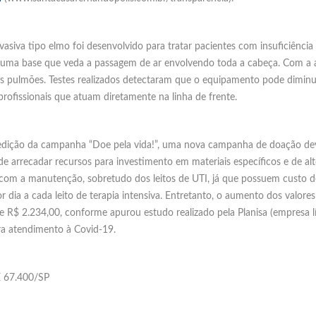
siva tipo elmo foi desenvolvido para tratar pacientes com insuficiência 
 uma base que veda a passagem de ar envolvendo toda a cabeça. Com a ap
os pulmões. Testes realizados detectaram que o equipamento pode diminui
rofissionais que atuam diretamente na linha de frente.
 edição da campanha “Doe pela vida!”, uma nova campanha de doação dev
de arrecadar recursos para investimento em materiais específicos e de al
 com a manutenção, sobretudo dos leitos de UTI, já que possuem custo 
dia a cada leito de terapia intensiva. Entretanto, o aumento dos valores
R$ 2.234,00, conforme apurou estudo realizado pela Planisa (empresa l
ara atendimento à Covid-19.
E 67.400/SP