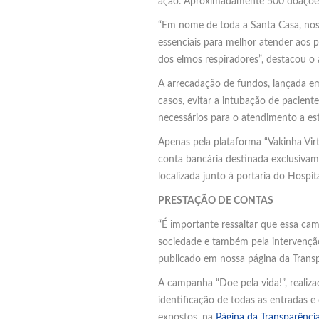
ação. Aproximadamente 500 doações
“Em nome de toda a Santa Casa, nos
essenciais para melhor atender aos 
dos elmos respiradores”, destacou o 
A arrecadação de fundos, lançada em
casos, evitar a intubação de pacien
necessários para o atendimento a est
Apenas pela plataforma “Vakinha Vir
conta bancária destinada exclusiva
localizada junto à portaria do Hospita
PRESTAÇÃO DE CONTAS
“É importante ressaltar que essa ca
sociedade e também pela intervenção
publicado em nossa página da Transpa
A campanha “Doe pela vida!”, realiza
identificação de todas as entradas e
expostos, na
Página da Transparênci