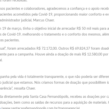
 foram recebidas.
sos pacientes e colaboradores, agradecemos a confiança e o apoio receb
pacientes acometidos pela Covid-19, proporcionando maior conforto e evi
administrador judicial, Marcus Chaer.
 19 de março, tinha o objetivo inicial de arrecadar R$ 50 mil reais par
tes de Covid-19, melhorando o tratamento e o conforto dos mesmos, alé
es pacientes.
tual”, foram arrecadados R$ 72.172,00. Outros R$ 69.824,37 foram doado
mente para a campanha. Houve ainda a doação de mais R$ 12.580,00 por
l.
mpanha pela vida é totalmente transparente, o que não poderia ser dife
 judicial que estamos. Nós criamos formas de doação que possibilitem id
rência”, ressalta Chaer.
da diretamente pela Santa Casa Fernandópolis, recebeu as doações por cana
 doações, bem como as saídas de recursos para a aquisição de materiais. 
a
(www.santacasafernandopolis.com.br/transparencia).