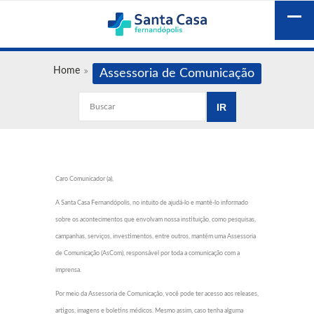
Home
Assessoria de Comunicação
Caro Comunicador (a),
A Santa Casa Fernandópolis, no intuito de ajudá-lo e mantê-lo informado
sobre os acontecimentos que envolvam nossa instituição, como pesquisas,
campanhas, serviços, investimentos, entre outros, mantém uma Assessoria
de Comunicação (AsCom), responsável por toda a comunicação com a
imprensa.
Por meio da Assessoria de Comunicação, você pode ter acesso aos releases,
artigos, imagens e boletins médicos. Mesmo assim, caso tenha alguma