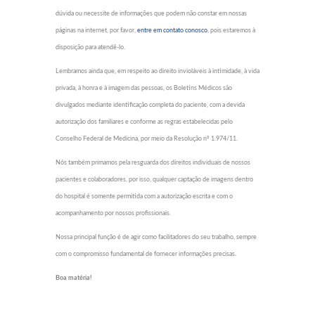
dúvida ou necessite de informações que podem não constar em nossas
páginas na internet, por favor,
entre em contato conosco
, pois estaremos à
disposição para atendê-lo.
Lembramos ainda que, em respeito ao direito invioláveis à intimidade, à vida
privada, à honra e à imagem das pessoas, os Boletins Médicos são
divulgados mediante identificação completa do paciente, com a devida
autorização dos familiares e conforme as regras estabelecidas pelo
Conselho Federal de Medicina, por meio da Resolução nº 1.974/11.
Nós também primamos pela resguarda dos direitos individuais de nossos
pacientes e colaboradores, por isso, qualquer captação de imagens dentro
do hospital é somente permitida com a autorização escrita e com o
acompanhamento por nossos profissionais.
Nossa principal função é de agir como facilitadores do seu trabalho, sempre
com o compromisso fundamental de fornecer informações precisas.
Boa matéria!