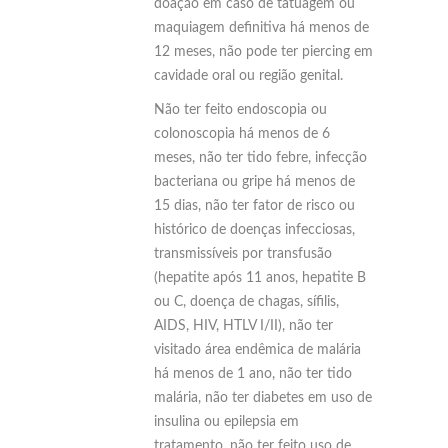
doação em caso de tatuagem ou
maquiagem definitiva há menos de
12 meses, não pode ter piercing em
cavidade oral ou região genital.
Não ter feito endoscopia ou
colonoscopia há menos de 6
meses, não ter tido febre, infecção
bacteriana ou gripe há menos de
15 dias, não ter fator de risco ou
histórico de doenças infecciosas,
transmissíveis por transfusão
(hepatite após 11 anos, hepatite B
ou C, doença de chagas, sífilis,
AIDS, HIV, HTLV I/II), não ter
visitado área endêmica de malária
há menos de 1 ano, não ter tido
malária, não ter diabetes em uso de
insulina ou epilepsia em
tratamento, não ter feito uso de