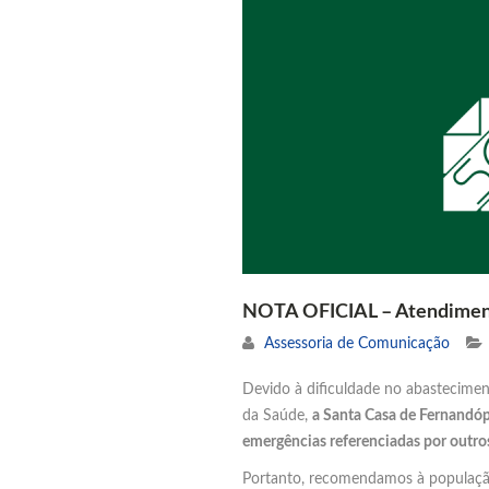
NOTA OFICIAL – Atendimen
Assessoria de Comunicação
Devido à dificuldade no abastecime
da Saúde,
a Santa Casa de Fernandópo
emergências referenciadas por outro
Portanto, recomendamos à populaçã