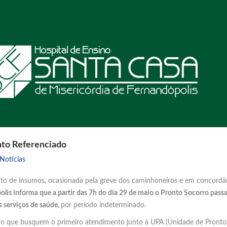
to Referenciado
Notícias
nto de insumos, ocasionada pela greve dos caminhoneiros e em concordân
lis informa que a partir das 7h do dia 29 de maio o Pronto Socorro passa
s serviços de saúde,
por período indeterminado.
o que busquem o primeiro atendimento junto à UPA (Unidade de Pront